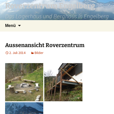
Zum
Roverzentrum Engelberg
Inhalt
Das Lagerhaus und Berghaus in Engelberg
springen
Suchen
Menü
nach:
Aussenansicht Roverzentrum
2. Juli 2014
Bilder