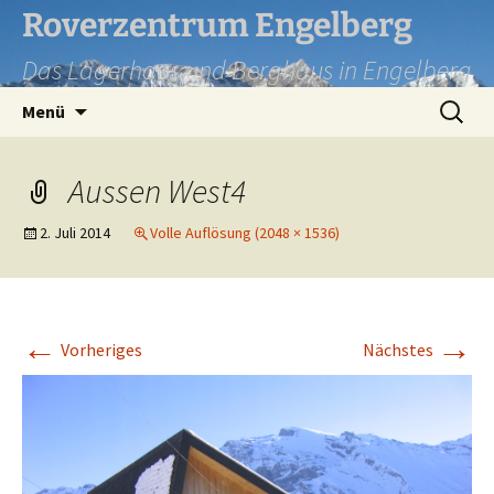
Zum
Roverzentrum Engelberg
Inhalt
Das Lagerhaus und Berghaus in Engelberg
springen
Suchen
Menü
nach:
Aussen West4
2. Juli 2014
Volle Auflösung (2048 × 1536)
←
→
Vorheriges
Nächstes